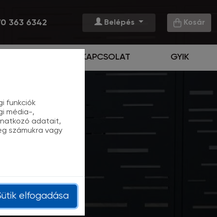
0 363 6342
Belépés
Kosár
BLOG
KAPCSOLAT
GYIK
i funkciók
gi média-,
natkozó adatait,
meg számukra vagy
Sütik elfogadása