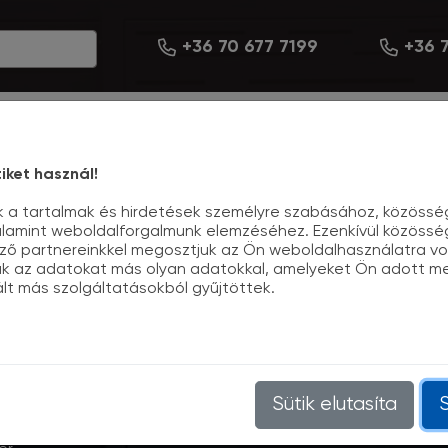
+36 70 677 7199
+36 7
REFERENCIÁINK
AJÁNLATKÉRÉS
iket használ!
k a tartalmak és hirdetések személyre szabásához, közösség
alamint weboldalforgalmunk elemzéséhez. Ezenkívül közössé
ző partnereinkkel megosztjuk az Ön weboldalhasználatra vo
ják az adatokat más olyan adatokkal, amelyeket Ön adott 
ált más szolgáltatásokból gyűjtöttek.
NDSZER
Sütik elutasíta