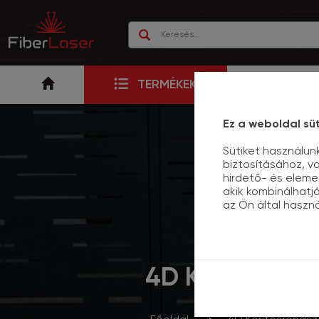
RÓLUNK
TERMÉKEK
Ez a weboldal süt
Sütiket használun
biztosításához, v
hirdető- és eleme
akik kombinálhat
az Ön által haszn
4D KERÍTÉSRE