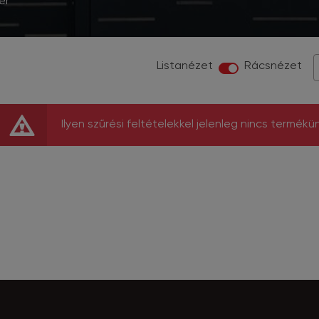
er
Listanézet
Rácsnézet
Ilyen szűrési feltételekkel jelenleg nincs termékü