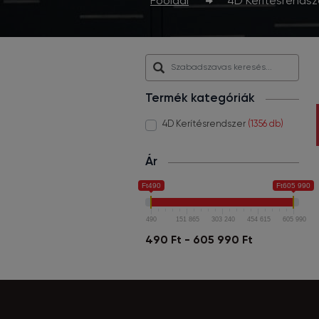
Főoldal
4D Kerítésrendsz
Termék kategóriák
4D Kerítésrendszer
(1356 db)
Ár
Ft490
Ft605 990
490
151 865
303 240
454 615
605 990
490 Ft - 605 990 Ft