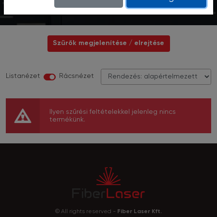
Főoldal
4D Kerítésrendszer
Szűrők megjelenítése / elrejtése
Listanézet
Rácsnézet
Ilyen szűrési feltételekkel jelenleg nincs
termékünk.
© All rights reserved -
Fiber Laser Kft.