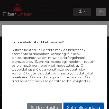
Menü
Ez a weboldal sütiket használ!
Sütiket használunk a tartalmak és hirdetések
személyre szabásához, közösségi funkciók
biztosításához, valamint weboldalforgalmunk
elemzéséhez. Ezenkívül közösségi média-, hirdető-
és elemező partnereinkkel megosztjuk az Ön
weboldalhasználatra vonatkozó adatait, akik
kombinálhatják az adatokat más olyan adatokkal,
amelyeket Ön adott meg számukra vagy az Ön
által használt más szolgáltatásokból gyűjtöttek.
4D KERÍTÉSRENDSZER
Sütik elutasíta
Sütik elfogadása