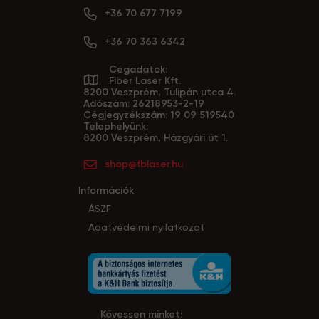
+36 70 677 7199
+36 70 363 6342
Cégadatok:
Fiber Laser Kft.
8200 Veszprém, Tulipán utca 4.
Adószám: 26218953-2-19
Cégjegyzékszám: 19 09 519540
Telephelyünk:
8200 Veszprém, Házgyári út 1.
shop@fblaser.hu
Információk
ÁSZF
Adatvédelmi nyilatkozat
Kövessen minket: